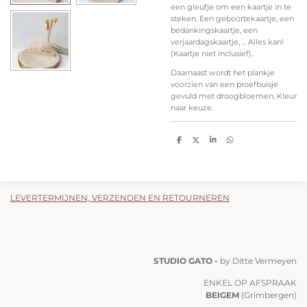
een gleufje om een kaartje in te
steken. Een geboortekaartje, een
bedankingskaartje, een
verjaardagskaartje, ... Alles kan!
(Kaartje niet inclusief).
Daarnaast wordt het plankje
voorzien van een proefbuisje
gevuld met droogbloemen. Kleur
naar keuze.
D
D
S
D
e
e
h
e
l
e
a
l
e
l
r
e
n
e
n
LEVERTERMIJNEN, VERZENDEN EN RETOURNEREN
STUDIO GATO -
by Ditte Vermeyen
ENKEL OP AFSPRAAK
BEIGEM
(Grimbergen)