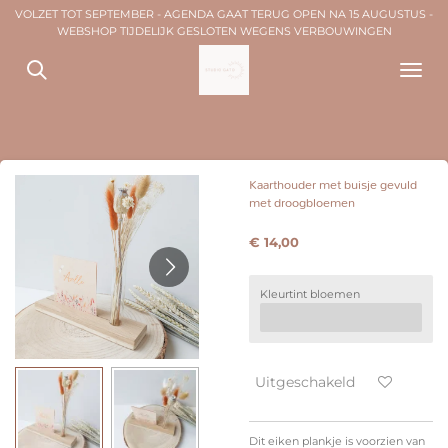
VOLZET TOT SEPTEMBER - AGENDA GAAT TERUG OPEN NA 15 AUGUSTUS -
Ga
WEBSHOP TIJDELIJK GESLOTEN WEGENS VERBOUWINGEN
direct
naar
de
hoofdinhoud
Kaarthouder met buisje gevuld
met droogbloemen
€ 14,00
Kleurtint bloemen
Uitgeschakeld
Dit eiken plankje is voorzien van