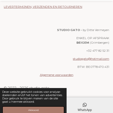
LEVERTERMIJNEN, VERZENDEN EN RETOURNEREN
STUDIO GATO -
by Ditte Vermeyen
ENKEL OP AFSPRAAK
BEIGEM
(Grimbergen)
+32 477 82 52 31
studiogato@hotmail.com
BTW: BE0778.470.431
Algemene voorwaarden
© 2022 - 2026 studio gato
Deze website gebruikt cookies voor analyse-
doeleinden en/of het tonen van advertenties.
Door gebruik te blijven maken van de site
gaat u hiermee akkoord.
E-mailadres
WhatsApp
Akkoord