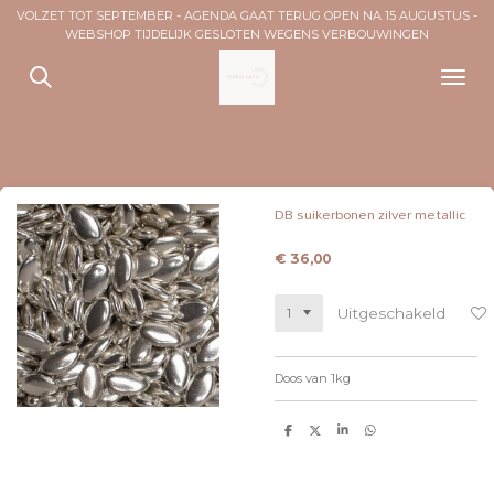
VOLZET TOT SEPTEMBER - AGENDA GAAT TERUG OPEN NA 15 AUGUSTUS -
Ga
WEBSHOP TIJDELIJK GESLOTEN WEGENS VERBOUWINGEN
direct
naar
de
hoofdinhoud
DB suikerbonen zilver metallic
€ 36,00
Uitgeschakeld
Doos van 1kg
D
D
S
D
e
e
h
e
l
e
a
l
e
l
r
e
n
e
n