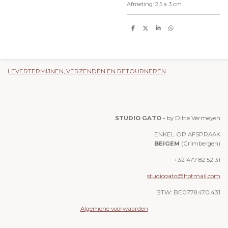
Afmeting: 2.5 a 3 cm.
D
D
S
D
e
e
h
e
l
e
a
l
e
l
r
e
n
e
n
LEVERTERMIJNEN, VERZENDEN EN RETOURNEREN
STUDIO GATO -
by Ditte Vermeyen
ENKEL OP AFSPRAAK
BEIGEM
(Grimbergen)
+32 477 82 52 31
studiogato@hotmail.com
BTW: BE0778.470.431
Algemene voorwaarden