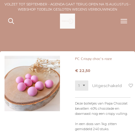
VOLZET TOT SEPTEMBER - AGENDA GAAT TERUG OPEN NA 15 AUGUSTUS -
Ga
WEBSHOP TIJDELIJK GESLOTEN WEGENS VERBOUWINGEN
direct
naar
de
hoofdinhoud
PC Crispy choc's roze
€ 22,50
Uitgeschakeld
Deze bolletjes van Papa Chocolat
bevatten 40% chocolade en
daarnaast nog een crispy vulling.
In een doos van 1kg zitten
gemiddeld 240 stuks.