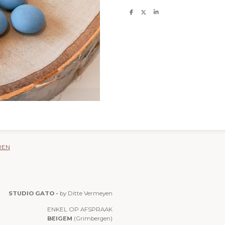
D
D
S
e
e
h
l
e
a
e
l
r
n
e
REN
STUDIO GATO -
by Ditte Vermeyen
ENKEL OP AFSPRAAK
BEIGEM
(Grimbergen)