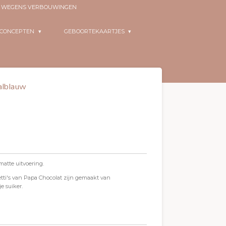
EN WEGENS VERBOUWINGEN
RCONCEPTEN
GEBOORTEKAARTJES
alblauw
matte uitvoering.
etti's van Papa Chocolat zijn gemaakt van
 suiker.