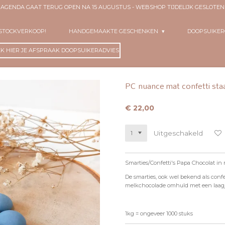
- AGENDA GAAT TERUG OPEN NA 15 AUGUSTUS - WEBSHOP TIJDELIJK GESLOT
 STOCKVERKOOP!
HANDGEMAAKTE GESCHENKEN
DOOPSUIKE
K HIER JE AFSPRAAK DOOPSUIKERADVIES!
PC nuance mat confetti sta
€ 22,00
Uitgeschakeld
Smarties/Confetti's Papa Chocolat in 
De smarties, ook wel bekend als conf
melkchocolade omhuld met een laagje
1kg = ongeveer 1000 stuks