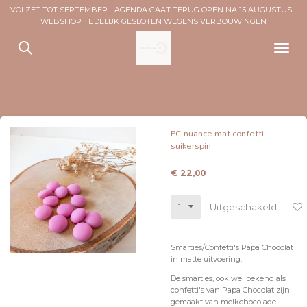
VOLZET TOT SEPTEMBER - AGENDA GAAT TERUG OPEN NA 15 AUGUSTUS -
Ga
WEBSHOP TIJDELIJK GESLOTEN WEGENS VERBOUWINGEN
direct
naar
de
hoofdinhoud
PC nuance mat confetti
suikerspin
€ 22,00
Uitgeschakeld
Smarties/Confetti's Papa Chocolat
in matte uitvoering.
De smarties, ook wel bekend als
confetti's van Papa Chocolat zijn
gemaakt van melkchocolade