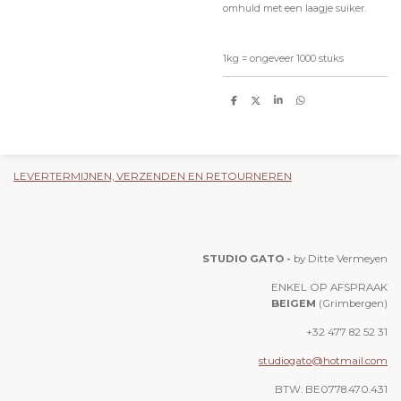
omhuld met een laagje suiker.
1kg = ongeveer 1000 stuks
D
D
S
D
e
e
h
e
l
e
a
l
e
l
r
e
n
e
n
LEVERTERMIJNEN, VERZENDEN EN RETOURNEREN
STUDIO GATO -
by Ditte Vermeyen
ENKEL OP AFSPRAAK
BEIGEM
(Grimbergen)
+32 477 82 52 31
studiogato@hotmail.com
BTW: BE0778.470.431