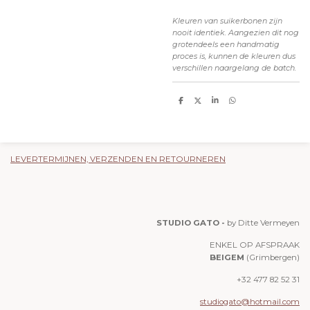
Kleuren van suikerbonen zijn
nooit identiek. Aangezien dit nog
grotendeels een handmatig
proces is, kunnen de kleuren dus
verschillen naargelang de batch.
D
D
S
D
e
e
h
e
l
e
a
l
e
l
r
e
n
e
n
LEVERTERMIJNEN, VERZENDEN EN RETOURNEREN
STUDIO GATO -
by Ditte Vermeyen
ENKEL OP AFSPRAAK
BEIGEM
(Grimbergen)
+32 477 82 52 31
studiogato@hotmail.com