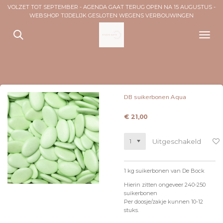
VOLZET TOT SEPTEMBER - AGENDA GAAT TERUG OPEN NA 15 AUGUSTUS -
Ga
WEBSHOP TIJDELIJK GESLOTEN WEGENS VERBOUWINGEN
direct
naar
de
hoofdinhoud
DB suikerbonen Aqua
€ 21,00
Uitgeschakeld
1 kg suikerbonen van De Bock
Hierin zitten ongeveer 240-250
suikerbonen
Per doosje/zakje kunnen 10-12
stuks.