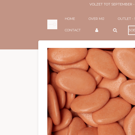
VOLZET TOT SEPTEMBER 
Ga
direct
naar
HOME
OVER MIJ
OUTLET -
de
hoofdinhoud
BOE
CONTACT