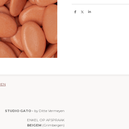
D
D
S
e
e
h
l
e
a
e
l
r
n
e
REN
STUDIO GATO -
by Ditte Vermeyen
ENKEL OP AFSPRAAK
BEIGEM
(Grimbergen)