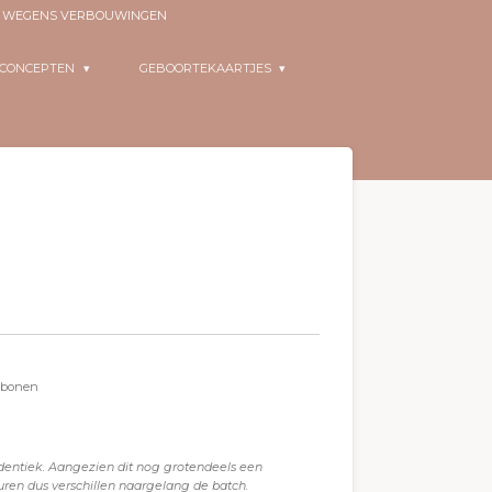
EN WEGENS VERBOUWINGEN
RCONCEPTEN
GEBOORTEKAARTJES
erbonen
identiek. Aangezien dit nog grotendeels een
ren dus verschillen naargelang de batch.