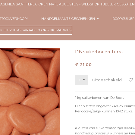
- AGENDA GAAT TERUG OPEN NA 15 AUGUSTUS - WEBSHOP TIJDELIJK GESLOT
 STOCKVERKOOP!
HANDGEMAAKTE GESCHENKEN
DOOPSUIKE
K HIER JE AFSPRAAK DOOPSUIKERADVIES!
DB suikerbonen Terra
€ 21,00
Uitgeschakeld
1 kg suikerbonen van De Bock
Hierin zitten ongeveer 240-250 suik
Per doosje/zakje kunnen 10-12 stuks.
Kleuren van suikerbonen zijn nooit 
handmatig proces is, kunnen de kleu