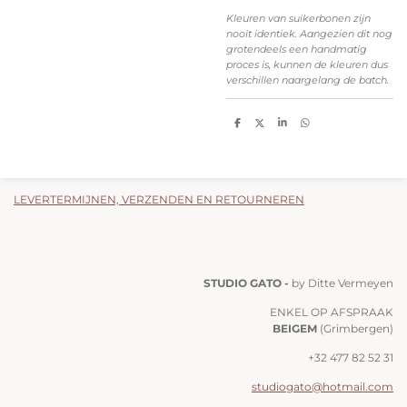
Kleuren van suikerbonen zijn
nooit identiek. Aangezien dit nog
grotendeels een handmatig
proces is, kunnen de kleuren dus
verschillen naargelang de batch.
D
D
S
D
e
e
h
e
l
e
a
l
e
l
r
e
n
e
n
LEVERTERMIJNEN, VERZENDEN EN RETOURNEREN
STUDIO GATO -
by Ditte Vermeyen
ENKEL OP AFSPRAAK
BEIGEM
(Grimbergen)
+32 477 82 52 31
studiogato@hotmail.com