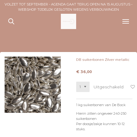
VOLZET TOT SEPTEMBER - AGENDA GAAT TERUG OPEN NA 15 AUGUSTUS -
Ga
WEBSHOP TIJDELIJK GESLOTEN WEGENS VERBOUWINGEN
direct
naar
de
hoofdinhoud
DB suikerbonen Zilver metallic
€ 36,00
Uitgeschakeld
1 kg suikerbonen van De Bock
Hierin zitten ongeveer 240-250
suikerbonen
Per doosje/zakje kunnen 10-12
stuks.