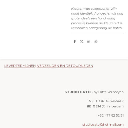
Kleuren van suikerbonen zijn
nooit identiek. Aangezien dit nog
grotendeels een handmatig
proces is, kunnen de kleuren dus
verschillen naargelang de batch.
D
D
S
D
e
e
h
e
l
e
a
l
e
l
r
e
n
e
n
LEVERTERMIJNEN, VERZENDEN EN RETOURNEREN
STUDIO GATO -
by Ditte Vermeyen
ENKEL OP AFSPRAAK
BEIGEM
(Grimbergen)
+32 477 82 52 31
studiogato@hotmail.com