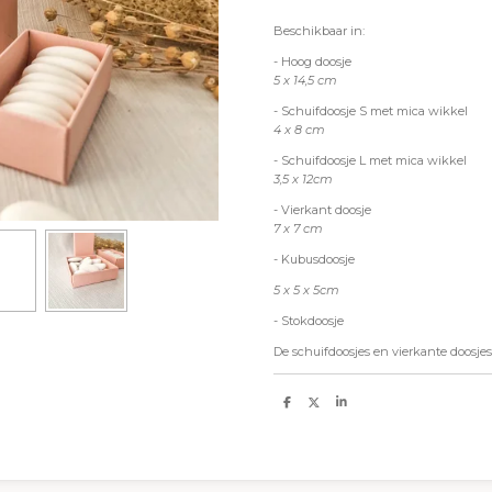
Beschikbaar in:
- Hoog doosje
5 x 14,5 cm
- Schuifdoosje S met mica wikkel
4 x 8 cm
- Schuifdoosje L met mica wikkel
3,5 x 12cm
- Vierkant doosje
7 x 7 cm
- Kubusdoosje
5 x 5 x 5cm
- Stokdoosje
De schuifdoosjes en vierkante doosje
D
D
S
e
e
h
l
e
a
e
l
r
n
e