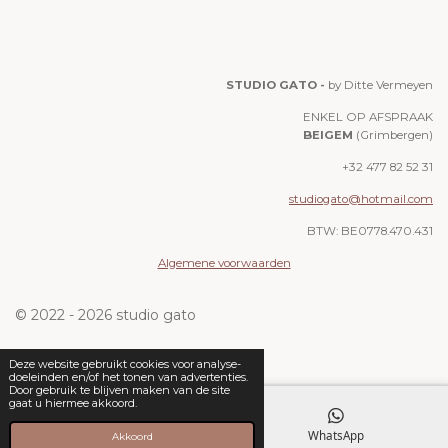
STUDIO GATO -
by Ditte Vermeyen
ENKEL OP AFSPRAAK
BEIGEM
(Grimbergen)
+32 477 82 52 31
studiogato@hotmail.com
BTW: BE0778.470.431
Algemene voorwaarden
© 2022 - 2026 studio gato
Deze website gebruikt cookies voor analyse-
doeleinden en/of het tonen van advertenties.
Door gebruik te blijven maken van de site
gaat u hiermee akkoord.
E-mailadres
WhatsApp
Akkoord