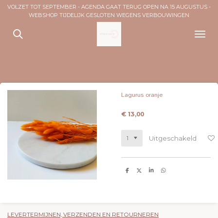
VOLZET TOT SEPTEMBER - AGENDA GAAT TERUG OPEN NA 15 AUGUSTUS -
Ga
WEBSHOP TIJDELIJK GESLOTEN WEGENS VERBOUWINGEN
direct
naar
de
hoofdinhoud
Lagurus oranje
€ 13,00
Uitgeschakeld
D
D
S
D
e
e
h
e
l
e
a
l
e
l
r
e
n
e
n
LEVERTERMIJNEN, VERZENDEN EN RETOURNEREN