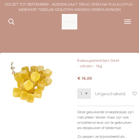
VOLZET TOT SEPTEMBER - AGENDA GAAT TERUG OPEN NA 15 AUGUSTUS -
Ga
WEBSHOP TIJDELIJK GESLOTEN WEGENS VERBOUWINGEN
direct
naar
de
hoofdinhoud
Kubusgommetjes Geel
- citroen - 1kg
€ 16,00
Uitgeschakeld
Deze gesuikerde snoepblokjes zijn
niet alleen lekker maar zijn ook
ontzettend leuk om te gebruiken
als doopsuiker of bedankje.
Zo passen ze bijvoorbeeld als