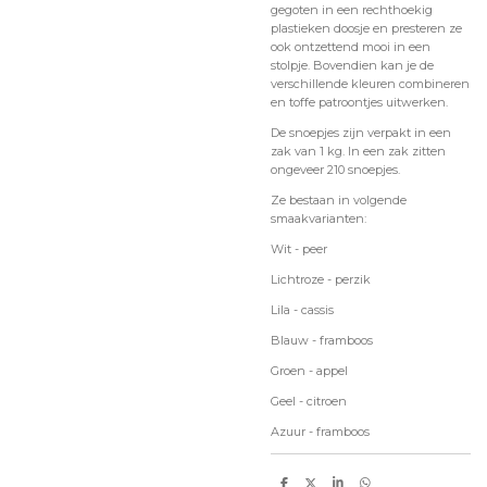
gegoten in een rechthoekig
plastieken doosje en presteren ze
ook ontzettend mooi in een
stolpje. Bovendien kan je de
verschillende kleuren combineren
en toffe patroontjes uitwerken.
De snoepjes zijn verpakt in een
zak van 1 kg. In een zak zitten
ongeveer 210 snoepjes.
Ze bestaan in volgende
smaakvarianten:
Wit - peer
Lichtroze - perzik
Lila - cassis
Blauw - framboos
Groen - appel
Geel - citroen
Azuur - framboos