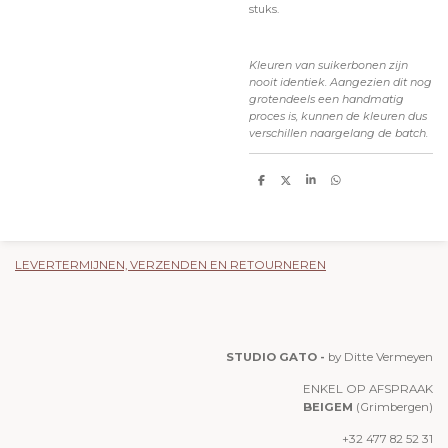
stuks.
Kleuren van suikerbonen zijn
nooit identiek. Aangezien dit nog
grotendeels een handmatig
proces is, kunnen de kleuren dus
verschillen naargelang de batch.
D
D
S
D
e
e
h
e
l
e
a
l
e
l
r
e
n
e
n
LEVERTERMIJNEN, VERZENDEN EN RETOURNEREN
STUDIO GATO -
by Ditte Vermeyen
ENKEL OP AFSPRAAK
BEIGEM
(Grimbergen)
+32 477 82 52 31