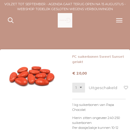
VOLZET TOT SEPTEMBER - AGENDA GAAT TERUG OPEN NA 15 AUGUSTUS -
Ga
WEBSHOP TIJDELIJK GESLOTEN WEGENS VERBOUWINGEN
direct
naar
de
hoofdinhoud
PC suikerbonen Sweet Sunset
gelakt
€ 20,00
Uitgeschakeld
1 kg suikerbonen van Papa
Chocolat
Hierin zitten ongeveer 240-250
suikerbonen
Per doosje/zakje kunnen 10-12