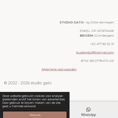
STUDIO GATO -
by Ditte Vermeyen
ENKEL OP AFSPRAAK
BEIGEM
(Grimbergen)
+32 477 82 52 31
studiogato@hotmail.com
BTW: BE0778.470.431
Algemene voorwaarden
© 2022 - 2026 studio gato
Deze website gebruikt cookies voor analyse-
doeleinden en/of het tonen van advertenties.
Door gebruik te blijven maken van de site
gaat u hiermee akkoord.
E-mailadres
WhatsApp
Akkoord