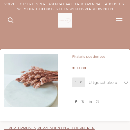
VOLZET TOT SEPTEMBER - AGENDA GAAT TERUG OPEN NA 15 AUGUSTUS -
Ga
WEBSHOP TIJDELIJK GESLOTEN WEGENS VERBOUWINGEN
direct
naar
de
hoofdinhoud
Phalaris poederroos
€ 13,00
Uitgeschakeld
D
D
S
D
e
e
h
e
l
e
a
l
e
l
r
e
n
e
n
LEVERTERMIJNEN, VERZENDEN EN RETOURNEREN