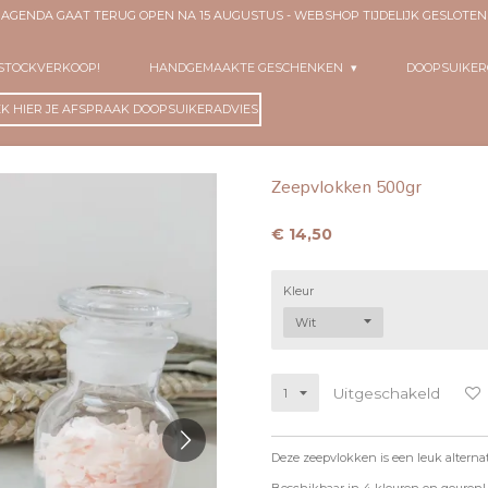
- AGENDA GAAT TERUG OPEN NA 15 AUGUSTUS - WEBSHOP TIJDELIJK GESLOT
 STOCKVERKOOP!
HANDGEMAAKTE GESCHENKEN
DOOPSUIKE
K HIER JE AFSPRAAK DOOPSUIKERADVIES!
Zeepvlokken 500gr
€ 14,50
Kleur
Uitgeschakeld
Deze zeepvlokken is een leuk alternati
Beschikbaar in 4 kleuren en geuren!