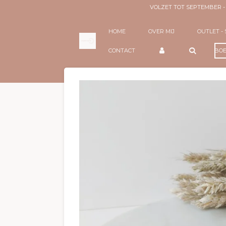
VOLZET TOT SEPTEMBER 
Ga
direct
naar
HOME
OVER MIJ
OUTLET -
de
hoofdinhoud
BOE
CONTACT