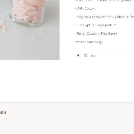
- Wit : Cotton
- Magnolia (roos, zie foto): Cotton + R
- Eucalyptus : Sage parfum
- Terra : Cotton + Red Berry
Per zak van 500gr.
D
D
S
e
e
h
l
e
a
e
l
r
n
e
REN